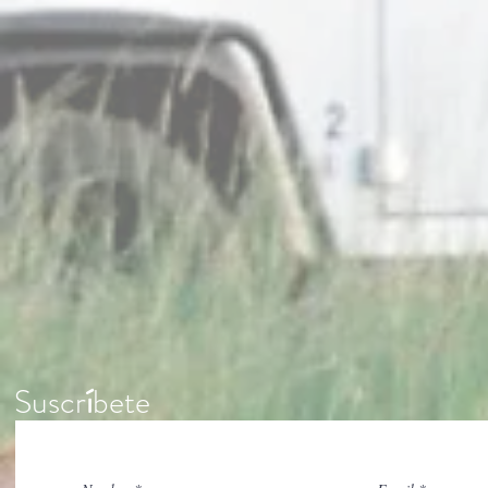
Suscr
í
bete