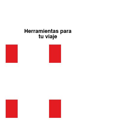
Herramientas para
tu viaje
Forma COVID Aeropuertos
Pasaportes
Visas
Embajadas